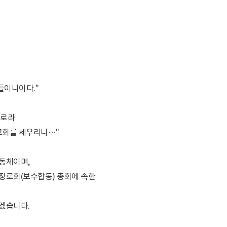
들이니이다."
드로라
 교회를 세우리니…"
동체이며,
장로회(보수합동) 총회에 속한
겠습니다.