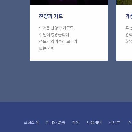
찬양과 기도
가
뜨거운 찬양과 기도로
주 
주님께 영광돌리며
영적
성도간의 거룩한 교제가
회복
있는 교회
교회소개
예배와 말씀
찬양
다음세대
청년부
커