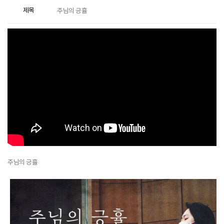
제목
주님의 긍휼
주님의 긍휼