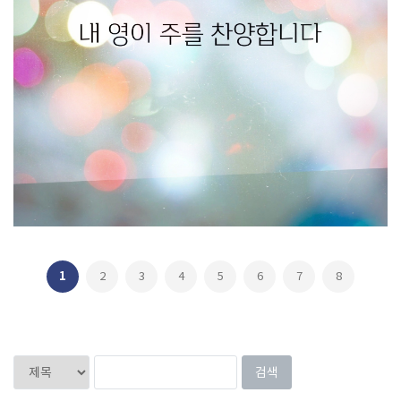
내 영이 주를 찬양합니다
1
2
3
4
5
6
7
8